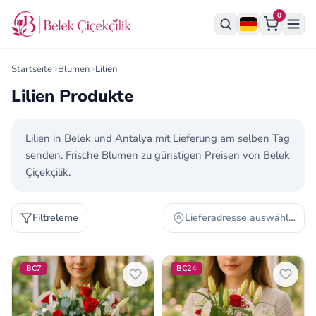
0
Startseite
>
Blumen
>
Lilien
Lilien Produkte
Lilien in Belek und Antalya mit Lieferung am selben Tag
senden. Frische Blumen zu günstigen Preisen von Belek
Çiçekçilik.
Filtreleme
Lieferadresse auswählen
Lilien Produkte
BC7
BC24