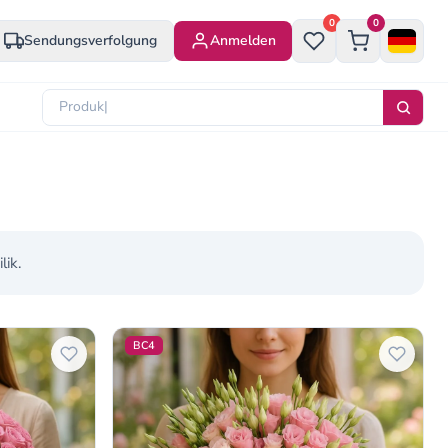
0
0
Sendungsverfolgung
Anmelden
lik.
BC4