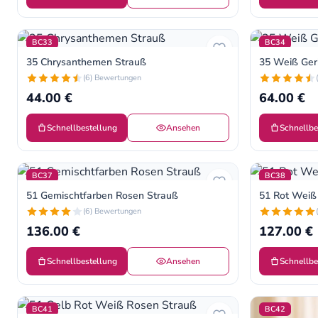
BC33
BC34
35 Chrysanthemen Strauß
35 Weiß Ger
(6) Bewertungen
44.00 €
64.00 €
Schnellbestellung
Ansehen
Schnellbe
BC37
BC38
51 Gemischtfarben Rosen Strauß
51 Rot Weiß
(6) Bewertungen
136.00 €
127.00 €
Schnellbestellung
Ansehen
Schnellbe
BC41
BC42