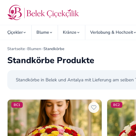
Çiçekler
Blume
Kränze
Verlobung & Hochzeit
Startseite
>
Blumen
>
Standkörbe
Standkörbe Produkte
Standkörbe in Belek und Antalya mit Lieferung am selben T
Standkörbe Produkte
BC1
BC2